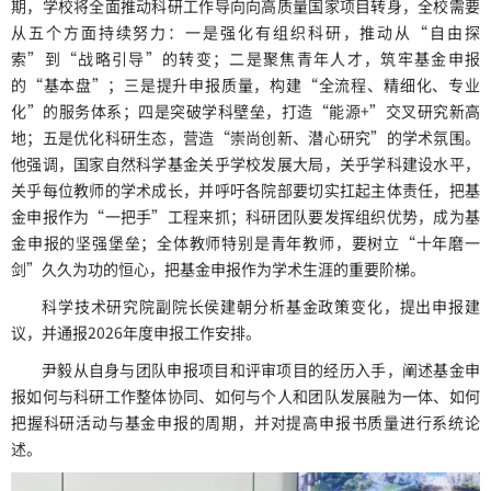
期，学校将全面推动科研工作导向向高质量国家项目转身，全校需要
从五个方面持续努力：一是强化有组织科研，推动从“自由探
索”到“战略引导”的转变；二是聚焦青年人才，筑牢基金申报
的“基本盘”；三是提升申报质量，构建“全流程、精细化、专业
化”的服务体系；四是突破学科壁垒，打造“能源+”交叉研究新高
地；五是优化科研生态，营造“崇尚创新、潜心研究”的学术氛围。
他强调，国家自然科学基金关乎学校发展大局，关乎学科建设水平，
关乎每位教师的学术成长，并呼吁各院部要切实扛起主体责任，把基
金申报作为“一把手”工程来抓；科研团队要发挥组织优势，成为基
金申报的坚强堡垒；全体教师特别是青年教师，要树立“十年磨一
剑”久久为功的恒心，把基金申报作为学术生涯的重要阶梯。
科学技术研究院副院长侯建朝分析基金政策变化，提出申报建
议，并通报2026年度申报工作安排。
尹毅从自身与团队申报项目和评审项目的经历入手，阐述基金申
报如何与科研工作整体协同、如何与个人和团队发展融为一体、如何
把握科研活动与基金申报的周期，并对提高申报书质量进行系统论
述。